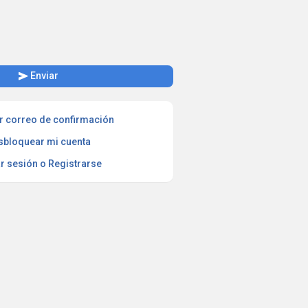
send
Enviar
r correo de confirmación
sbloquear mi cuenta
ar sesión o Registrarse